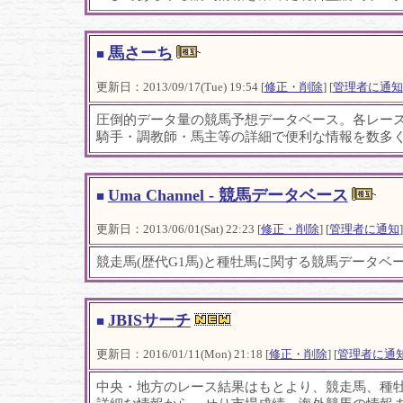
馬さーち
■
更新日：2013/09/17(Tue) 19:54 [
修正・削除
] [
管理者に通知
圧倒的データ量の競馬予想データベース。各レー
騎手・調教師・馬主等の詳細で便利な情報を数多
Uma Channel - 競馬データベース
■
更新日：2013/06/01(Sat) 22:23 [
修正・削除
] [
管理者に通知
]
競走馬(歴代G1馬)と種牡馬に関する競馬データベ
JBISサーチ
■
更新日：2016/01/11(Mon) 21:18 [
修正・削除
] [
管理者に通
中央・地方のレース結果はもとより、競走馬、種