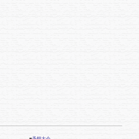
■
予想大会