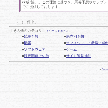
構成”論」。この理論に基づき、馬券予想やサラブレ
でご提供しております。
1 - 1 ( 1 件中 )
【その他のカテゴリ】
[
↑ページTOPへ
]
■
競馬予想
■
馬券別予想
■
情報
■
オフィシャル・牧場・学
■
ソフトウェア
■
ゲーム
■
競馬関連その他
■
サイト運営補助
-
Yom