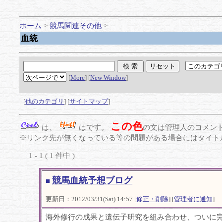
ホーム
>
競馬関連その他
>
血統
[
More
] [
New Window
]
[
他のカテゴリ
] [
サイトマップ
]
この色
は、
はです。
の文は管理人のコメン
※リンク先が無くなっている等の問題がある場合にはタイトル
1 - 1 ( 1 件中 )
競馬血統予想ブログ
■
更新日：2012/03/31(Sat) 14:57 [
修正・削除
] [
管理者に通知
]
海外修行の成果と遺伝子研究を組み合わせ、ついに完